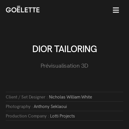
MENU
DIOR TAILORING
Prévisualisation 3D
Client / Set Designer :
Nicholas William White
Photography :
Anthony Seklaoui
Production Company :
Lotti Projects