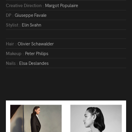
Creative Direction :
Margot Populaire
DP :
Giuseppe Favale
Stylist :
Elin Svahn
Hair :
Olivier Schawalder
Makeup :
Peter Philips
Nails :
Elsa Deslandes