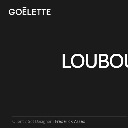
LOUBOU
Client / Set Designer :
Frédérick Asséo